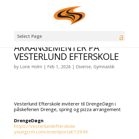
Select Page
ARRANGEMENTER PÅ
VESTERLUND EFTERSKOLE
by
Lone Holm
|
Feb 1, 2026
|
Diverse
,
Gymnastik
Vesterlund Efterskole inviterer til DrengeDøgn i
påskeferien Drenge, spring og pizza arrangement
DrengeDøgn
https://vesterlundefterskole.
youngcrm.com/eventportal/13949