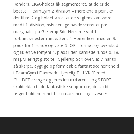
Randers. LIGA-holdet fik segmenteret, at de er de
bedste i TeamGym 2. division – mere end 8 point er
der til nr. 2 og holdet viste, at de sagtens kan være
med i 1. division, hvis der lige havde været et par
marginaler på Gjellerup Sdr. Herrerne ved 1.
forbundsmester-runde. Serie 1 Herrer kom med en 3.
plads fra 1. runde og viste STORT format og overskud
og fik en velfortjent 1. plads i den samlede runde d. 18.
maj. Vi er rigtig stolte i Gjellerup Sdr. over, at vi har to
så skarpe, dygtige og formidable fantastiske herrehold
i TeamGym i Danmark. Hjertelig TILLYKKE med
GULDET drenge og jeres instruktører – og STORT
skulderklap til de fantastiske supportere, der altid
følger holdene rundt til konkurrencer og stævner.