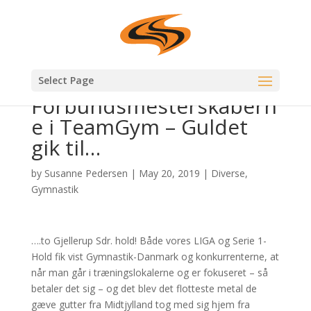
Select Page
Forbundsmesterskabern
e i TeamGym – Guldet
gik til…
by
Susanne Pedersen
|
May 20, 2019
|
Diverse
,
Gymnastik
….to Gjellerup Sdr. hold! Både vores LIGA og Serie 1-
Hold fik vist Gymnastik-Danmark og konkurrenterne, at
når man går i træningslokalerne og er fokuseret – så
betaler det sig – og det blev det flotteste metal de
gæve gutter fra Midtjylland tog med sig hjem fra