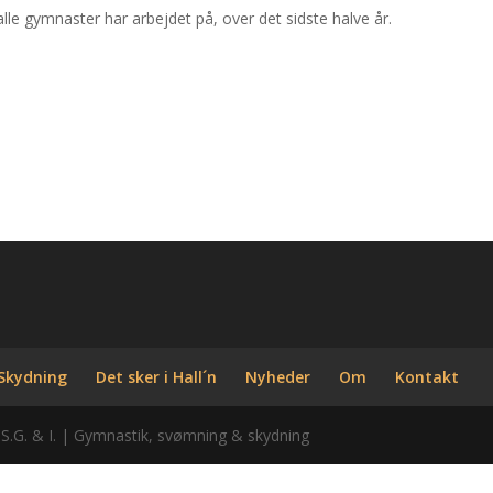
 alle gymnaster har arbejdet på, over det sidste halve år.
Skydning
Det sker i Hall´n
Nyheder
Om
Kontakt
 S.G. & I. | Gymnastik, svømning & skydning