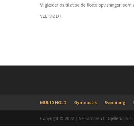
V
i glæder os til at se de flotte opvisninger, som
VEL MØDT
MUL10 HOLD
Gymnastik
Svømning
Copyright © 2022 | Velkommen til Gjellerup Sdr.