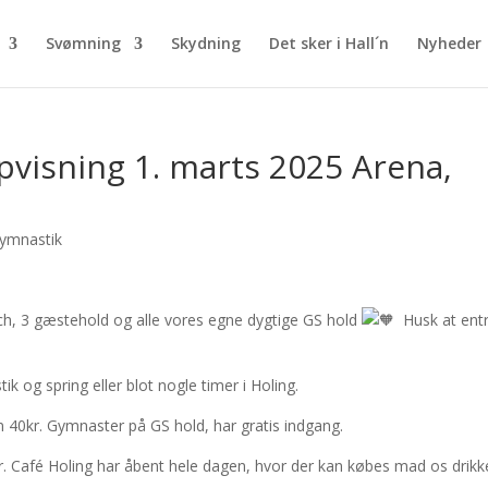
Svømning
Skydning
Det sker i Hall´n
Nyheder
opvisning 1. marts 2025 Arena,
ymnastik
ch, 3 gæstehold og alle vores egne dygtige GS hold
Husk at ent
og spring eller blot nogle timer i Holing.
n 40kr. Gymnaster på GS hold, har gratis indgang.
der. Café Holing har åbent hele dagen, hvor der kan købes mad os drikk