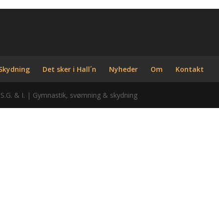
Skydning
Det sker i Hall´n
Nyheder
Om
Kontakt
 S.G. & I. | Gymnastik, svømning & skydning