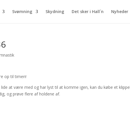
Svømning
Skydning
Det sker i Hall´n
Nyheder
36
mnastik
op til timen!
 lide at være med og har lyst til at komme igen, kan du købe et klippe
ig, og prøve flere af holdene af.