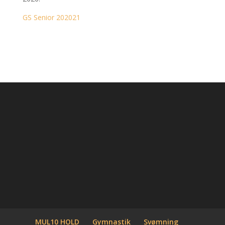
GS Senior 202021
MUL10 HOLD
Gymnastik
Svømning