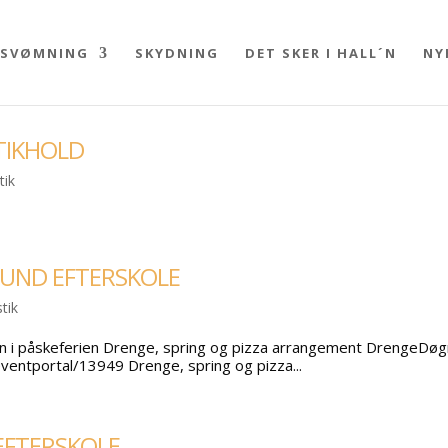
SVØMNING
SKYDNING
DET SKER I HALL´N
NY
TIKHOLD
tik
UND EFTERSKOLE
tik
øgn i påskeferien Drenge, spring og pizza arrangement DrengeDø
ventportal/13949 Drenge, spring og pizza...
EFTERSKOLE