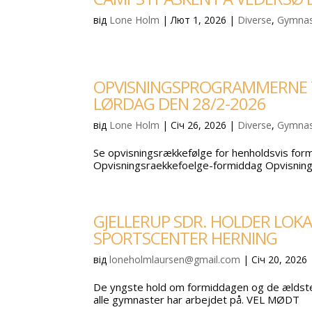
від
Lone Holm
|
Лют 1, 2026
|
Diverse
,
Gymnas
OPVISNINGSPROGRAMMERNE TI
LØRDAG DEN 28/2-2026
від
Lone Holm
|
Січ 26, 2026
|
Diverse
,
Gymnas
Se opvisningsrækkefølge for henholdsvis for
Opvisningsraekkefoelge-formiddag Opvisning
GJELLERUP SDR. HOLDER LOKA
SPORTSCENTER HERNING
від
loneholmlaursen@gmail.com
|
Січ 20, 2026
De yngste hold om formiddagen og de ældste 
alle gymnaster har arbejdet på. VEL MØDT