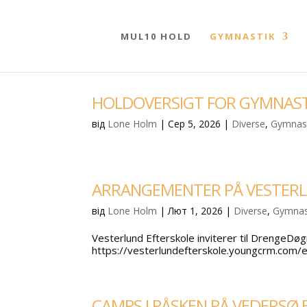
MUL10 HOLD
GYMNASTIK
HOLDOVERSIGT FOR GYMNAS
від
Lone Holm
|
Сер 5, 2026
|
Diverse
,
Gymnas
ARRANGEMENTER PÅ VESTERL
від
Lone Holm
|
Лют 1, 2026
|
Diverse
,
Gymnas
Vesterlund Efterskole inviterer til DrengeD
https://vesterlundefterskole.youngcrm.com/e
CAMPS I PÅSKEN PÅ VEDERSØ 