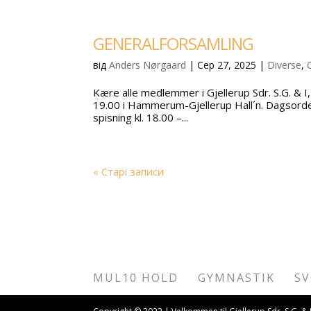
GENERALFORSAMLING
від
Anders Nørgaard
|
Сер 27, 2025
|
Diverse
,
Kære alle medlemmer i Gjellerup Sdr. S.G. & I
19.00 i Hammerum-Gjellerup Hall´n. Dagsorden i
spisning kl. 18.00 –...
« Старі записи
MUL10 HOLD
GYMNASTIK
S