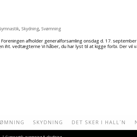
Gymnastik
,
Skydning
,
Svømning
, Foreningen afholder generalforsamling onsdag d. 17. september 
ht. vedtægterne Vi håber, du har lyst til at kigge forbi. Der vil 
VØMNING
SKYDNING
DET SKER I HALL´N