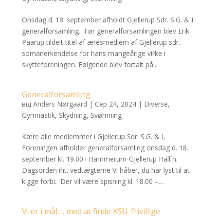
Onsdag d. 18. september afholdt Gjellerup Sdr. S.G. & I
generalforsamling. Før generalforsamlingen blev Erik
Paarup tildelt titel af æresmedlem af Gjellerup sdr.
somanerkendelse for hans mangeårige virke i
skytteforeningen. Følgende blev fortalt på...
Generalforsamling
від
Anders Nørgaard
|
Сер 24, 2024
|
Diverse
,
Gymnastik
,
Skydning
,
Svømning
Kære alle medlemmer i Gjellerup Sdr. S.G. & I,
Foreningen afholder generalforsamling onsdag d. 18.
september kl. 19.00 i Hammerum-Gjellerup Hall´n.
Dagsorden iht. vedtægterne Vi håber, du har lyst til at
kigge forbi. Der vil være spisning kl. 18.00 –...
Vi er i mål…. med at finde KSU-frivillige