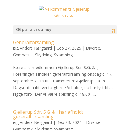
Обрати сторінку
Generalforsamling
від
Anders Nørgaard
|
Сер 27, 2025
|
Diverse
,
Gymnastik
,
Skydning
,
Svømning
Kære alle medlemmer i Gjellerup Sdr. S.G. & I,
Foreningen afholder generalforsamling onsdag d. 17.
september kl. 19.00 i Hammerum-Gjellerup Hall´n.
Dagsorden iht. vedtægterne Vi håber, du har lyst til at
kigge forbi. Der vil være spisning kl. 18.00 –...
Gjellerup Sdr. S.G. & I har afholdt
generalforsamling
від
Anders Nørgaard
|
Вер 23, 2024
|
Diverse
,
Gymnastik
,
Skydning
,
Svømning