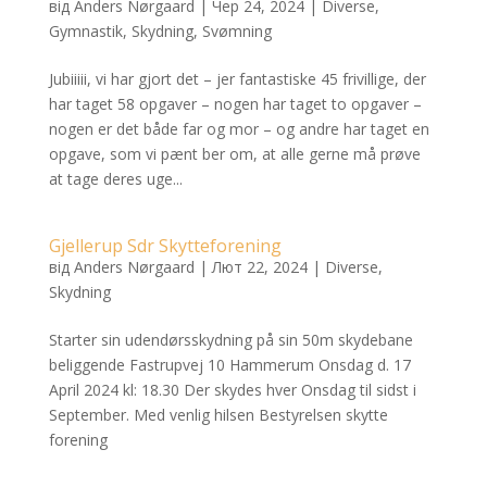
від
Anders Nørgaard
|
Чер 24, 2024
|
Diverse
,
Gymnastik
,
Skydning
,
Svømning
Jubiiiii, vi har gjort det – jer fantastiske 45 frivillige, der
har taget 58 opgaver – nogen har taget to opgaver –
nogen er det både far og mor – og andre har taget en
opgave, som vi pænt ber om, at alle gerne må prøve
at tage deres uge...
Gjellerup Sdr Skytteforening
від
Anders Nørgaard
|
Лют 22, 2024
|
Diverse
,
Skydning
Starter sin udendørsskydning på sin 50m skydebane
beliggende Fastrupvej 10 Hammerum Onsdag d. 17
April 2024 kl: 18.30 Der skydes hver Onsdag til sidst i
September. Med venlig hilsen Bestyrelsen skytte
forening