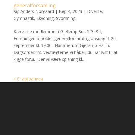
generalforsamling
від
Anders Nørgaard
|
Вер 4, 2023
|
Diverse
,
Gymnastik
,
Skydning
,
Svømning
Kære alle medlemmer i Gjellerup Sdr. S.G. & I,
Foreningen afholder generalforsamling onsdag d. 20.
september kl. 19.00 i Hammerum-Gjellerup Hall´n.
Dagsorden iht. vedtægterne Vi håber, du har lyst til at
kigge forbi. Der vil være spisning kl....
« Старі записи