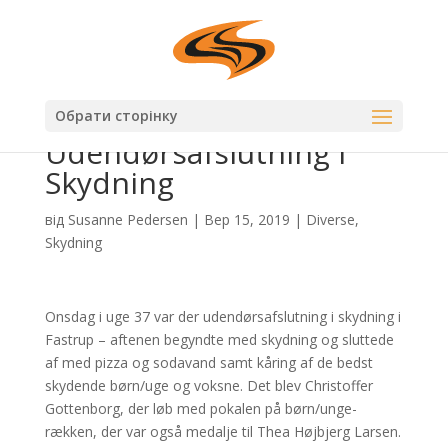
Обрати сторінку
Udendørsafslutning i
Skydning
від
Susanne Pedersen
|
Вер 15, 2019
|
Diverse
,
Skydning
Onsdag i uge 37 var der udendørsafslutning i skydning i
Fastrup – aftenen begyndte med skydning og sluttede
af med pizza og sodavand samt kåring af de bedst
skydende børn/uge og voksne. Det blev Christoffer
Gottenborg, der løb med pokalen på børn/unge-
rækken, der var også medalje til Thea Højbjerg Larsen.