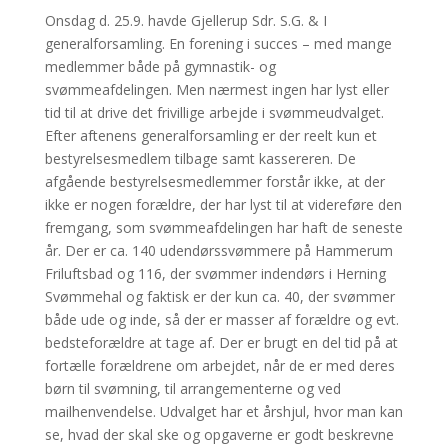
Onsdag d. 25.9. havde Gjellerup Sdr. S.G. & I
generalforsamling. En forening i succes – med mange
medlemmer både på gymnastik- og
svømmeafdelingen. Men nærmest ingen har lyst eller
tid til at drive det frivillige arbejde i svømmeudvalget.
Efter aftenens generalforsamling er der reelt kun et
bestyrelsesmedlem tilbage samt kassereren. De
afgående bestyrelsesmedlemmer forstår ikke, at der
ikke er nogen forældre, der har lyst til at videreføre den
fremgang, som svømmeafdelingen har haft de seneste
år. Der er ca. 140 udendørssvømmere på Hammerum
Friluftsbad og 116, der svømmer indendørs i Herning
Svømmehal og faktisk er der kun ca. 40, der svømmer
både ude og inde, så der er masser af forældre og evt.
bedsteforældre at tage af. Der er brugt en del tid på at
fortælle forældrene om arbejdet, når de er med deres
børn til svømning, til arrangementerne og ved
mailhenvendelse. Udvalget har et årshjul, hvor man kan
se, hvad der skal ske og opgaverne er godt beskrevne