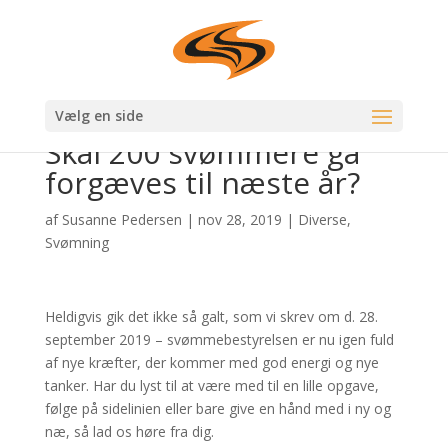
Vælg en side
Skal 200 svømmere gå
forgæves til næste år?
af
Susanne Pedersen
|
nov 28, 2019
|
Diverse
,
Svømning
Heldigvis gik det ikke så galt, som vi skrev om d. 28.
september 2019 – svømmebestyrelsen er nu igen fuld
af nye kræfter, der kommer med god energi og nye
tanker. Har du lyst til at være med til en lille opgave,
følge på sidelinien eller bare give en hånd med i ny og
næ, så lad os høre fra dig.