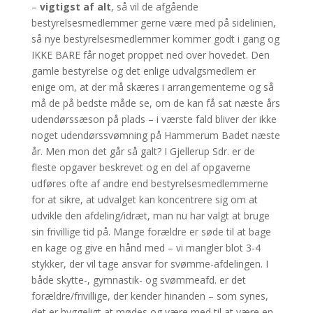
–
vigtigst af alt
, så vil de afgående
bestyrelsesmedlemmer gerne være med på sidelinien,
så nye bestyrelsesmedlemmer kommer godt i gang og
IKKE BARE får noget proppet ned over hovedet. Den
gamle bestyrelse og det enlige udvalgsmedlem er
enige om, at der må skæres i arrangementerne og så
må de på bedste måde se, om de kan få sat næste års
udendørssæson på plads – i værste fald bliver der ikke
noget udendørssvømning på Hammerum Badet næste
år. Men mon det går så galt? I Gjellerup Sdr. er de
fleste opgaver beskrevet og en del af opgaverne
udføres ofte af andre end bestyrelsesmedlemmerne
for at sikre, at udvalget kan koncentrere sig om at
udvikle den afdeling/idræt, man nu har valgt at bruge
sin frivillige tid på. Mange forældre er søde til at bage
en kage og give en hånd med – vi mangler blot 3-4
stykker, der vil tage ansvar for svømme-afdelingen. I
både skytte-, gymnastik- og svømmeafd. er det
forældre/frivillige, der kender hinanden – som synes,
det er hyggeligt at mødes og være med til at være en