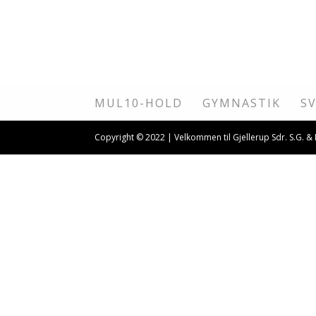
MUL10-HOLD
GYMNASTIK
S
Copyright © 2022 | Velkommen til Gjellerup Sdr. S.G. &