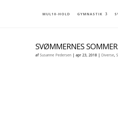
MUL10-HOLD
GYMNASTIK
S
SVØMMERNES SOMMERS
af
Susanne Pedersen
|
apr 23, 2018
|
Diverse
,
Tak for en fantastisk vintersæson i Herning 
https://gjellerupsdr.dk/svoemning/tilmeldin