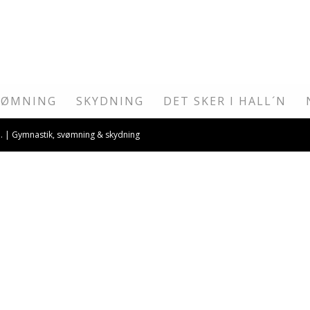
VØMNING
SKYDNING
DET SKER I HALL´N
 I. | Gymnastik, svømning & skydning