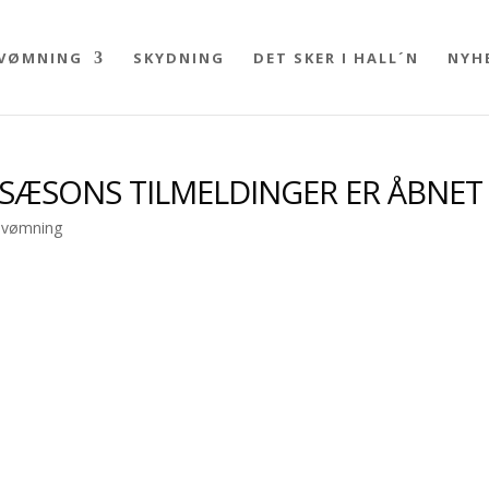
VØMNING
SKYDNING
DET SKER I HALL´N
NYH
ÆSONS TILMELDINGER ER ÅBNET
Svømning
Svømmehal. Tilmelding til sommersæson 2018 åbner 21.4 kl. 10.00 
g-svoemning