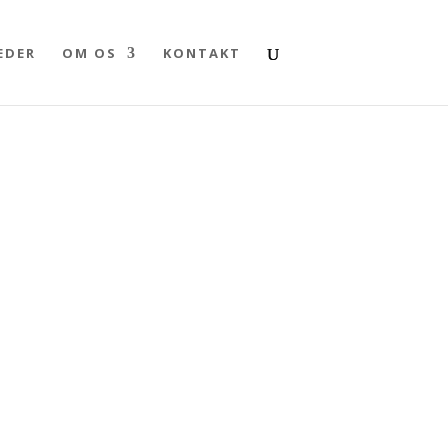
EDER
OM OS
KONTAKT
– der er stadig ledige pladser på holdene.