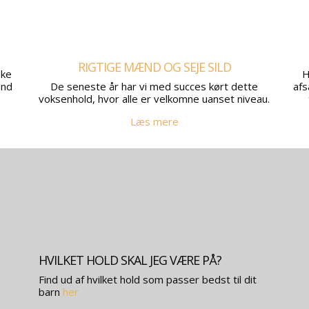
RIGTIGE MÆND OG SEJE SILD
ske
H
and
De seneste år har vi med succes kørt dette
afs
voksenhold, hvor alle er velkomne uanset niveau.
Læs mere
HVILKET HOLD SKAL JEG VÆRE PÅ?
Find ud af hvilket hold som passer bedst til dit
barn
her