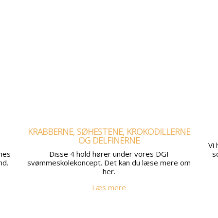
KRABBERNE, SØHESTENE, KROKODILLERNE
OG DELFINERNE
Vi 
nes
Disse 4 hold hører under vores DGI
s
nd.
svømmeskolekoncept. Det kan du læse mere om
her.
Læs mere