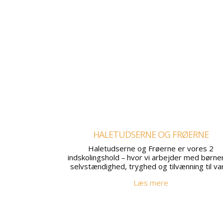
HALETUDSERNE OG FRØERNE
Haletudserne og Frøerne er vores 2
indskolingshold
–
hvor vi arbejder med børne
selvstændighed, tryghed og tilvænning til va
Læs mere