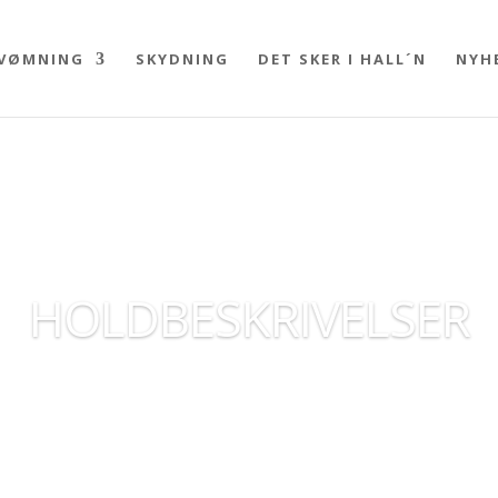
VØMNING
SKYDNING
DET SKER I HALL´N
NYH
HOLDBESKRIVELSER